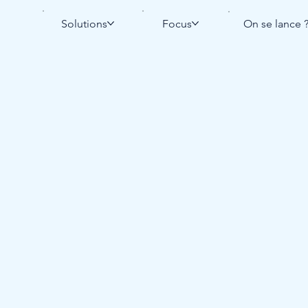
Solutions
Focus
On se lance 
 de lecture
PD et Consent Mod
s perdre vos statis