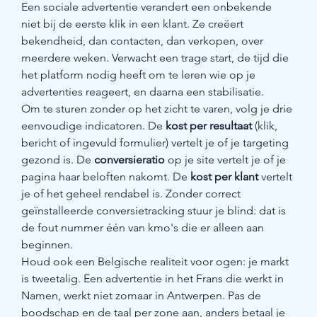
Een sociale advertentie verandert een onbekende 
niet bij de eerste klik in een klant. Ze creëert 
bekendheid, dan contacten, dan verkopen, over 
meerdere weken. Verwacht een trage start, de tijd die 
het platform nodig heeft om te leren wie op je 
advertenties reageert, en daarna een stabilisatie.
Om te sturen zonder op het zicht te varen, volg je drie 
eenvoudige indicatoren. De 
kost per resultaat
 (klik, 
bericht of ingevuld formulier) vertelt je of je targeting 
gezond is. De 
conversieratio
 op je site vertelt je of je 
pagina haar beloften nakomt. De 
kost per klant
 vertelt 
je of het geheel rendabel is. Zonder correct 
geïnstalleerde conversietracking stuur je blind: dat is 
de fout nummer één van kmo's die er alleen aan 
beginnen.
Houd ook een Belgische realiteit voor ogen: je markt 
is tweetalig. Een advertentie in het Frans die werkt in 
Namen, werkt niet zomaar in Antwerpen. Pas de 
boodschap en de taal per zone aan, anders betaal je 