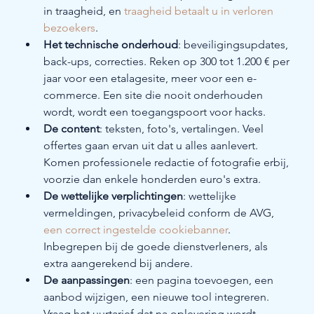
in traagheid, en 
traagheid betaalt u in verloren 
bezoekers
.
Het technische onderhoud
: beveiligingsupdates, 
back-ups, correcties. Reken op 300 tot 1.200 € per 
jaar voor een etalagesite, meer voor een e-
commerce. Een site die nooit onderhouden 
wordt, wordt een toegangspoort voor hacks.
De content
: teksten, foto's, vertalingen. Veel 
offertes gaan ervan uit dat u alles aanlevert. 
Komen professionele redactie of fotografie erbij, 
voorzie dan enkele honderden euro's extra.
De wettelijke verplichtingen
: wettelijke 
vermeldingen, privacybeleid conform de AVG, 
een correct ingestelde cookiebanner
. 
Inbegrepen bij de goede dienstverleners, als 
extra aangerekend bij andere.
De aanpassingen
: een pagina toevoegen, een 
aanbod wijzigen, een nieuwe tool integreren. 
Vraag het uurtarief dat na oplevering wordt 