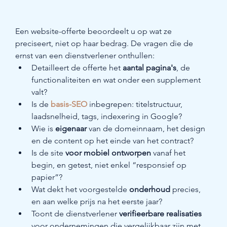
Een website-offerte beoordeelt u op wat ze 
preciseert, niet op haar bedrag. De vragen die de 
ernst van een dienstverlener onthullen:
Detailleert de offerte het 
aantal pagina's
, de 
functionaliteiten en wat onder een supplement 
valt?
Is de 
basis-SEO
 inbegrepen: titelstructuur, 
laadsnelheid, tags, indexering in Google?
Wie is 
eigenaar
 van de domeinnaam, het design 
en de content op het einde van het contract?
Is de site 
voor mobiel ontworpen
 vanaf het 
begin, en getest, niet enkel “responsief op 
papier”?
Wat dekt het voorgestelde 
onderhoud
 precies, 
en aan welke prijs na het eerste jaar?
Toont de dienstverlener 
verifieerbare realisaties
voor ondernemingen die vergelijkbaar zijn met 