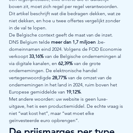
boven zit, moet zich regel per regel verantwoorden. 
Dit artikel beschrijft wat die bedragen dekken, wat ze 
niet dekken, en hoe u twee offertes vergelijkt zonder 
in de val te lopen.
De Belgische context geeft de maat van de inzet. 
DNS Belgium telde 
meer dan 1,7 miljoen
 .be-
domeinnamen eind 2024. Volgens de FOD Economie 
verkoopt 
33,16%
 van de Belgische ondernemingen al 
via digitale kanalen, en 
62,39%
 van de grote 
ondernemingen. De elektronische handel 
vertegenwoordigde 
28,77%
 van de omzet van de 
ondernemingen in het land in 2024, ruim boven het 
Europese gemiddelde van 
19,12%
.
Met andere woorden: uw website is geen luxe-
uitgave, het is een productiemiddel. De echte vraag is 
niet “wat kost het”, maar “wat moet elke 
geïnvesteerde euro opbrengen”.
De prijsmarges per type 